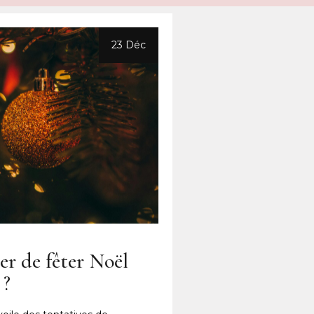
23 Déc
er de fêter Noël
 ?